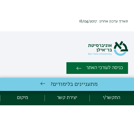
תאריך עדכון אחרון : 18/04/2017
כניסה לעורכי האתר
מתעניינים בלימודים?
כל הזכויות שמורות לפקולטה למדעי היהדות, אוניברסיטת בר אילן, רמת
גן 5290002 | טלפון: 03-5318246 |
יצירת קשר
התקשר/י
יצירת קשר
מיקום
פיתוח:
אגף תקשוב, אוניברסיטת בר-אילן
הצהרת נגישות
מדיניות פרטיות
אקדימה בר-אילן