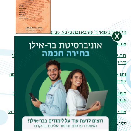
חז"ל על נישואי ר' עקיבא ובת כלבא שבוע
אורנה רז
, 'אף הן היו באותו הנס' – בימים ההם ובזמן הזה
רות למדן
, ידיעות על נשים ומשפחות יהודיות בעזה במאות הט"ז
והי"ז
נתן אופיר
, כוונות בזיווג בליל שבת: רומנטיקה קבלית לפי ר' משה
קורדובירו
צפורה שחורי-רובין
, שרה-איטה פלמן (1936-1856): פרדסנית
עברייה בארץ-ישראל
אודי גור
, 'לא צריך לשאול, לא צריך לענות': על שאלות בשירי רחל
מקראות ומדרשות