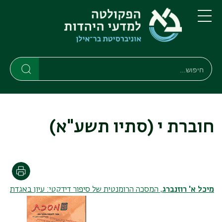
דילוג
דילוג
לתוכן
לתפריט
ניווט
העיקרי
תפריט
ראשי
חיפוש
חיפוש
חיפוש
חוברת י (סתיו תשע"א)
הדפסה
מיכל א' רוזנברג
, המסכה הרומנטית של סיפור דידקטי: עיון באגדת