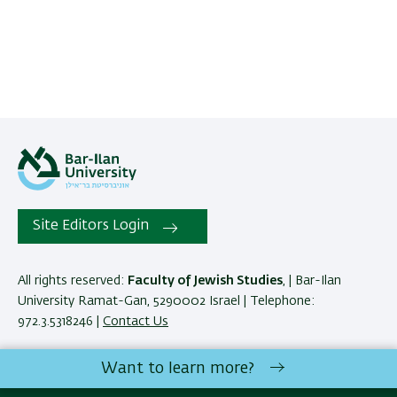
Site Editors Login
All rights reserved:
Faculty of Jewish Studies
, | Bar-Ilan
University Ramat-Gan, 5290002 Israel | Telephone:
972.3.5318246 |
Contact Us
Want to learn more?
Development:
Center of IT & IS BIU.
Accessibility Statement