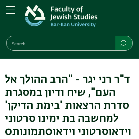
Skip
Skip
to
to
main
main
Menu
content
Navigation
חיפוש
Search
Searc
ד"ר רני יגר - "הרב ההולך אל
העם", שיח ודיון במסגרת
סדרת הרצאות 'בימת הדיקן'
למחשבה בת ימינו סרטוני
וידאוסרטוני וידאו0תמונות0