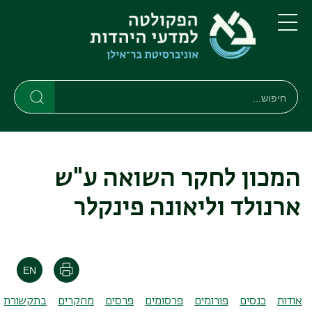
דילוג
דילוג
לתוכן
לתפריט
ניווט
העיקרי
תפריט
ראשי
חיפוש
חיפוש
חיפוש
המכון לחקר השואה ע"ש
ארנולד וליאונה פינקלר
הדפסה
אודות
כנסים
פורומים
פרסומים
פרסים
מחקרים
בתקשורת